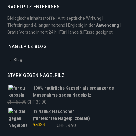
NAGELPILZ ENTFERNEN
Biologische Inhaltsstoffe | Anti septische Wirkung |
Tiefreinigend & langanhaltend | Ergiebig in der
Anwendung
|
Gratis Versand innert 24 h | Für Hände & Füsse geeignet
NAGELPILZ BLOG
Blog
STARK GEGEN NAGELPILZ
100% natürliche Kapseln als ergänzende
Massnahme gegen Nagelpilz
Ursprünglicher
Aktueller
CHF
69.90
CHF
39.90
Preis
Preis
1x NailEx Fläschchen
war:
ist:
(für leichten Nagelpilzbefall)
CHF 69.90
CHF 39.90.
CHF
59.90