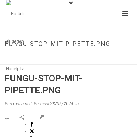
FUNGU-STOP-MIT-PIPETTE.PNG
STARTSEITE
»
1X FUNGU STOP(FÜR LEICHTEN FUSSPILZBEFALL)
»
FUNGU-STOP-MIT-PIPETTE.PNG
FUNGU-STOP-MIT-
PIPETTE.PNG
Von
mohamed
Verfasst
28/05/2024
In
0