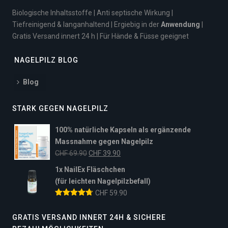
Biologische Inhaltsstoffe | Anti septische Wirkung |
Tiefreinigend & langanhaltend | Ergiebig in der
Anwendung
|
Gratis Versand innert 24 h | Für Hände & Füsse geeignet
NAGELPILZ BLOG
Blog
STARK GEGEN NAGELPILZ
100% natürliche Kapseln als ergänzende
Massnahme gegen Nagelpilz
Ursprünglicher
Aktueller
CHF
69.90
CHF
39.90
Preis
Preis
1x NailEx Fläschchen
war:
ist:
(für leichten Nagelpilzbefall)
CHF 69.90
CHF 39.90.
CHF
59.90
GRATIS VERSAND INNERT 24H & SICHERE