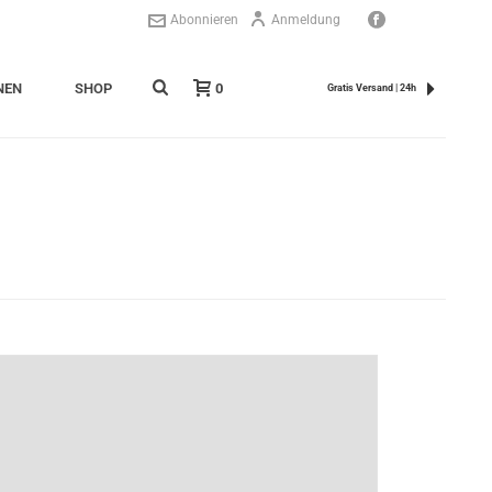
Abonnieren
Anmeldung
NEN
SHOP
0
Gratis Versand | 24h
STARTSEITE
»
WAS TUN GEGEN NAGELPILZ