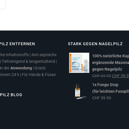
PILZ ENTFERNEN
STARK GEGEN NAGELPILZ
he Inhaltsstoffe | Anti septische
100% natürliche Kap
| Tiefreinigend & langanhaltend |
ergänzende Massn
in der
Anwendung
| Gratis
gegen Nagelpilz
innert 24 h | Für Hände & Füsse
Ursprüngl
CHF
69.90
CHF
39.9
Preis
1x Fungu Stop
war:
(für leichten Fusspil
PILZ BLOG
CHF 69.9
CHF
59.90