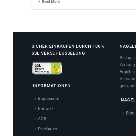
Read More
SICHER EINKAUFEN DURCH 100%
NAGEL
SSL VERSCHLÜSSELUNG
Biologisc
Wirkung 
Ergiebig 
Versand 
INFORMATIONEN
geeignet
Impressum
NAGEL
Kontakt
Blog
AGB
Disclaimer