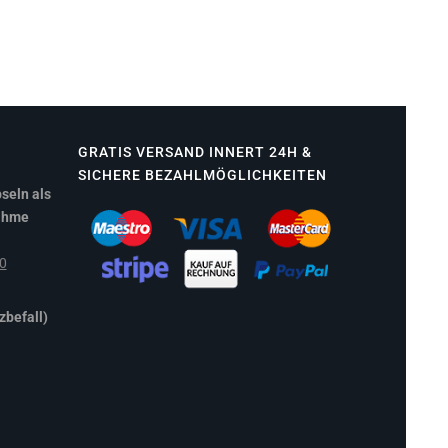
GRATIS VERSAND INNERT 24H &
SICHERE BEZAHLMÖGLICHKEITEN
seln als
ahme
icher
Aktueller
0
Preis
ist:
zbefall)
0
CHF 39.90.