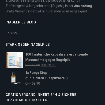
Biologische Inhaltsstoffe | Anti septische Wirkung |
Tiefreinigend & langanhaltend | Ergiebig in der
Anwendung
|
Gratis Versand innert 24 h | Für Hände & Füsse geeignet
NAGELPILZ BLOG
Blog
STARK GEGEN NAGELPILZ
100% natürliche Kapseln als ergänzende
Massnahme gegen Nagelpilz
Ursprünglicher
Aktueller
CHF
69.90
CHF
39.90
Preis
Preis
1x Fungu Stop
war:
ist:
(für leichten Fusspilzbefall)
CHF 69.90
CHF 39.90.
CHF
59.90
GRATIS VERSAND INNERT 24H & SICHERE
BEZAHLMÖGLICHKEITEN